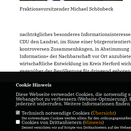
Fraktionsvorsitzender Michael Schönbeck
nachträgliches besonderes Informationsinteresse 
CDU den Landrat, im Sinne einer bürgerorientiert
kontroversen Zusammenhängen, in Abstimmung mi
Information« der Nachbarschaft vor Ort anzubieten
wirtschaftliche Entwicklung im Kreis Herford wi
gegenüber der Bevölkerung für dringend geboten
Cookie Hinweis
Diese Webseite verwendet Cookies, die notwendig si
Webangebot zu verbessern (Website-Optmierung). Fü
IMPRESSUM
DATENSCHUTZ
jederzeit widerrufen. Weitere Informationen finden
KONTAKT
Technisch notwendige Cookies (
Übersicht
)
Die notwendigen Cookies werden allein für den ordnungsgemäßen 
Cookies von Drittanbietern (
Hinweis
)
Derzeit verzichten wir auf Scripte von Drittanbietern auf der Websei