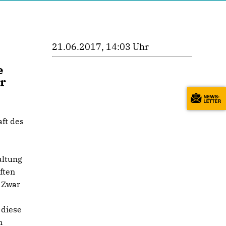
21.06.2017, 14:03 Uhr
e
r
aft des
altung
ften
 Zwar
 diese
n