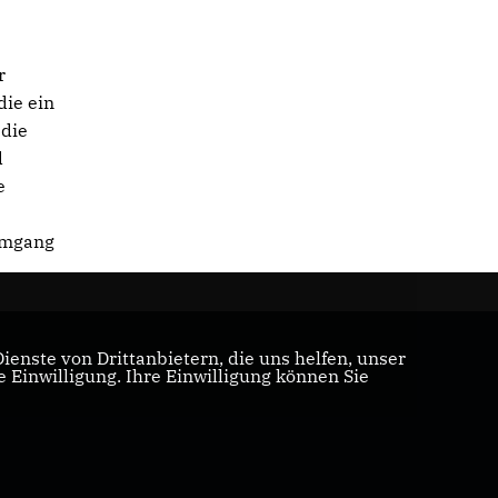
r
die ein
 die
d
e
 Umgang
enste von Drittanbietern, die uns helfen, unser
Einwilligung. Ihre Einwilligung können Sie