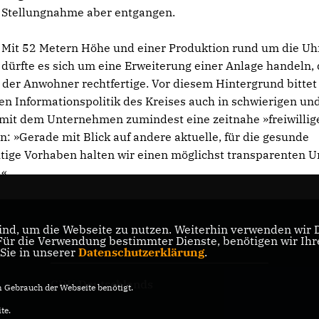
Stellungnahme aber entgangen.
Mit 52 Metern Höhe und einer Produktion rund um die Uh
dürfte es sich um eine Erweiterung einer Anlage handeln, 
der Anwohner rechtfertige. Vor diesem Hintergrund bittet
en Informationspolitik des Kreises auch in schwierigen un
t dem Unternehmen zumindest eine zeitnahe »freiwillig
: »Gerade mit Blick auf andere aktuelle, für die gesunde
chtige Vorhaben halten wir einen möglichst transparenten
.«
nd, um die Webseite zu nutzen. Weiterhin verwenden wir Di
r die Verwendung bestimmter Dienste, benötigen wir Ihre 
CDU NRW
 Sie in unserer
Datenschutzerklärung
.
CDU Deutschlands
Gebrauch der Webseite benötigt.
te.